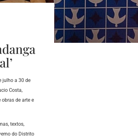
ndanga
al’
 julho a 30 de
cio Costa,
 obras de arte e
nas, textos,
rno do Distrito